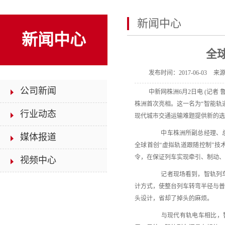
新闻中心
新闻中心
全
发布时间：
2017-06-03
来
公司新闻
中新网株洲6月2日电 (记者
株洲首次亮相。这一名为“智能轨
行业动态
现代城市交通运输难题提供新的选
中车株洲所副总经理、总工
媒体报道
全球首创“虚拟轨道跟随控制”技
令，在保证列车实现牵引、制动、
视频中心
记者现场看到，智轨列车长
计方式，使整台列车转弯半径与
头设计，省却了掉头的麻烦。
与现代有轨电车相比，智轨