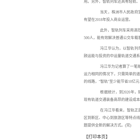
用。另外，智轨列车还具有轻轨
当天，株洲市人民政府宣布
有望在2018年投入商业运营。
此外，智轨列车采用高铁柔
500人，能有效解决普通公交车
冯江华认为，以智轨列车为
顾运能与投资的中运量轨道交通系
冯江华为记者算了一笔账，目
运力相同的情况下，只需简单的道
的线路，“智轨”至少能节省10亿
根据统计，到2020年，
现有轨道交通装备高昂的建设成本
在冯江华看来，智轨正是为
区到新区、中心到旅游区等特点
题提供全新的解决方式。(完)
【
打印本页
】