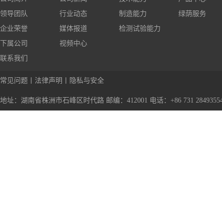
领导团队
行业动态
制造能力
绿荫服务
企业荣誉
媒体报道
检测试验能力
下属公司
视频中心
联系我们
常见问题
丨
法律声明
丨
隐私与安全
地址：湖南省株洲市石峰区时代路 邮编：412001 电话：+86 731 28493554 传真