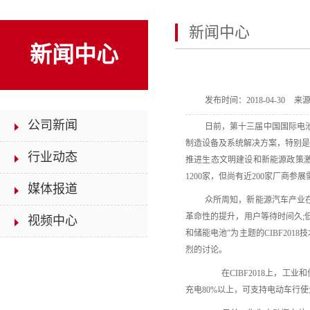
新闻中心
新闻中心
发布时间：
2018-04-30
来
公司新闻
日前，第十三届中国国际电池
制造设备及系统解决方案，特别
行业动态
推进生态文明建设和新能源政策激
1200家，但尚有近200家厂商参
媒体报道
众所周知，新能源汽车产业
革命性的提升，用户等待时间久;
视频中心
和储能电池”为主题的CIBF20
烈的讨论。
在CIBF2018上，工业
充电80%以上，可支持电动车行使大