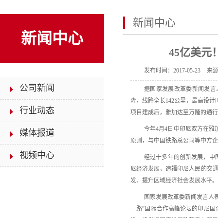
新闻中心
新闻中心
45亿美
发布时间：
2017-05-23
来
公司新闻
据国家发展改革委新闻发言
隆，线路全长142公里，最高设
行业动态
项目建成后，雅加达至万隆的通行
今年4月4日中印尼双方在雅
媒体报道
原则，与中国铁路总公司等中方企
视频中心
经过十多年的创新发展，中
尼经济发展，造福印尼人民的交通
发、提升区域经济社会发展水平。
国家发展改革委新闻发言人表
一路”国际合作高峰论坛的印尼