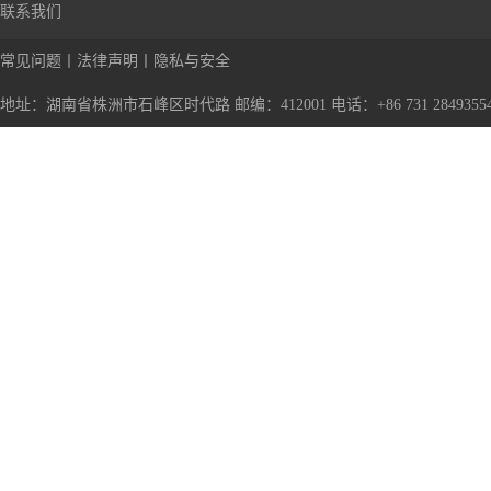
联系我们
常见问题
丨
法律声明
丨
隐私与安全
地址：湖南省株洲市石峰区时代路 邮编：412001 电话：+86 731 28493554 传真