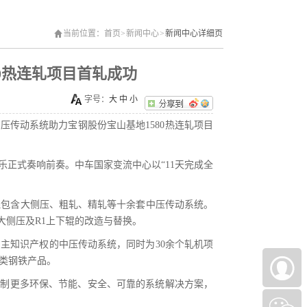
当前位置：
首页
>
新闻中心
>
新闻中心详细页
0热连轧项目首轧成功
字号：
大
中
小
0中压传动系统助力宝钢股份宝山基地1580热连轧项目
乐正式奏响前奏。中车国家变流中心以“11天完成全
全线包含大侧压、粗轧、精轧等十余套中压传动系统。
轧大侧压及R1上下辊的改造与替换。
主知识产权的中压传动系统，同时为30余个轧机项
类钢铁产品。
研制更多环保、节能、安全、可靠的系统解决方案，