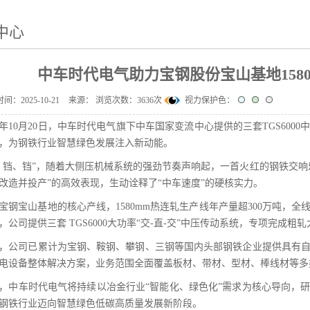
中心
中车时代电气助力宝钢股份宝山基地158
时间：
2025-10-21
来源：
浏览次数：
3636
次
视力保护色：
25年10月20日，中车时代电气旗下中车国家变流中心提供的三套TGS600
，为钢铁行业智慧绿色发展注入新动能。
、铛、铛”，随着大侧压机械系统的强劲节奏声响起，一首火红的钢铁交响
改造并投产”的高效表现，生动诠释了“中车速度”的硬核实力。
宝钢宝山基地的核心产线，1580mm热连轧生产线年产量超300万吨，
，公司提供三套 TGS6000大功率“交-直-交”中压传动系统，专项完成粗
，公司已累计为宝钢、鞍钢、攀钢、三钢等国内头部钢铁企业提供具有自
电设备整体解决方案，业务范围全面覆盖板材、带材、型材、棒线材等多
，中车时代电气将持续以冶金行业“智能化、绿色化”需求为核心导向，
钢铁行业迈向智慧绿色低碳高质量发展新阶段。