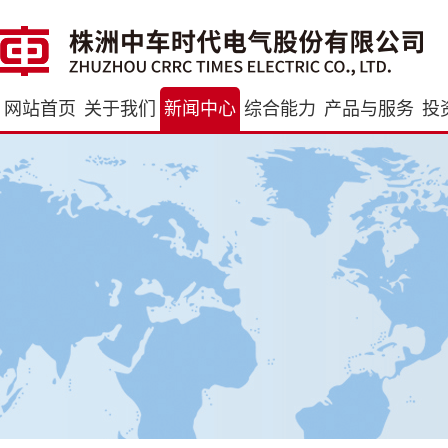
网站首页
关于我们
新闻中心
综合能力
产品与服务
投