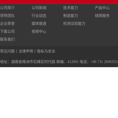
公司简介
公司新闻
技术能力
产品中心
领导团队
行业动态
制造能力
绿荫服务
企业荣誉
媒体报道
检测试验能力
下属公司
视频中心
联系我们
常见问题
丨
法律声明
丨
隐私与安全
地址：湖南省株洲市石峰区时代路 邮编：412001 电话：+86 731 28493554 传真