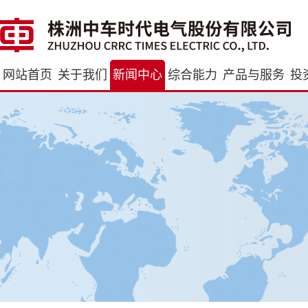
网站首页
关于我们
新闻中心
综合能力
产品与服务
投