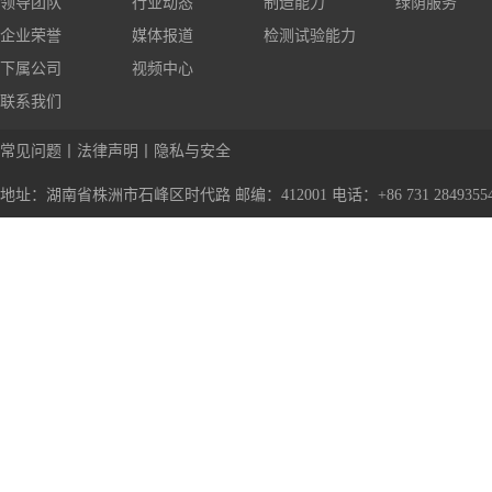
领导团队
行业动态
制造能力
绿荫服务
企业荣誉
媒体报道
检测试验能力
下属公司
视频中心
联系我们
常见问题
丨
法律声明
丨
隐私与安全
地址：湖南省株洲市石峰区时代路 邮编：412001 电话：+86 731 28493554 传真