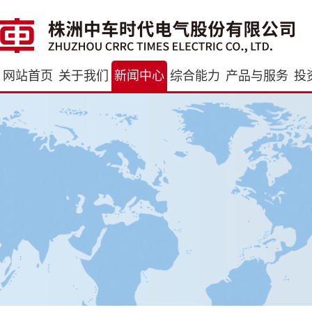
网站首页
关于我们
新闻中心
综合能力
产品与服务
投