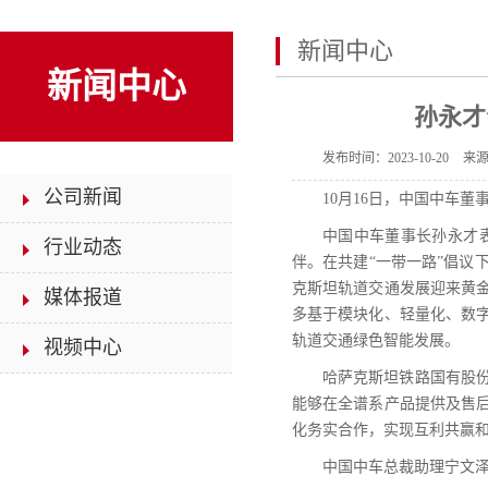
新闻中心
新闻中心
孙永才
发布时间：
2023-10-20
来
公司新闻
10月16日，中国中车
中国中车董事长孙永才
行业动态
伴。在共建“一带一路”倡
克斯坦轨道交通发展迎来黄
媒体报道
多基于模块化、轻量化、数
轨道交通绿色智能发展。
视频中心
哈萨克斯坦铁路国有股
能够在全谱系产品提供及售
化务实合作，实现互利共赢
中国中车总裁助理宁文