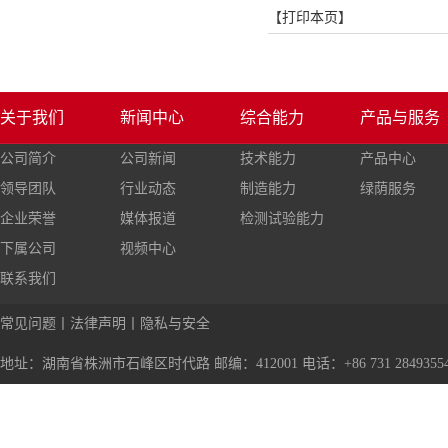
【
打印本页
】
关于我们
新闻中心
综合能力
产品与服务
公司简介
公司新闻
技术能力
产品中心
领导团队
行业动态
制造能力
绿荫服务
企业荣誉
媒体报道
检测试验能力
下属公司
视频中心
联系我们
常见问题
丨
法律声明
丨
隐私与安全
地址：湖南省株洲市石峰区时代路 邮编：412001 电话：+86 731 28493554 传真