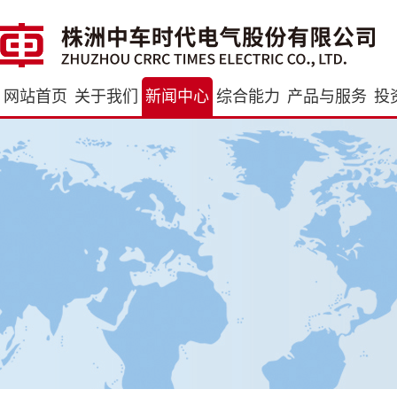
网站首页
关于我们
新闻中心
综合能力
产品与服务
投