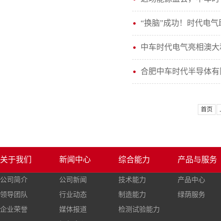
“换脑”成功！时代电
中车时代电气亮相澳大
合肥中车时代半导体有
首页
关于我们
新闻中心
综合能力
产品与服务
公司简介
公司新闻
技术能力
产品中心
领导团队
行业动态
制造能力
绿荫服务
企业荣誉
媒体报道
检测试验能力