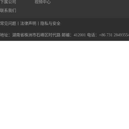
下属公司
视频中心
联系我们
常见问题
丨
法律声明
丨
隐私与安全
地址：湖南省株洲市石峰区时代路 邮编：412001 电话：+86 731 28493554 传真